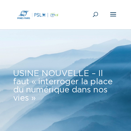
USINE NOUVELLE – Il
faut « interroger la place
du numérique dans nos
vies »