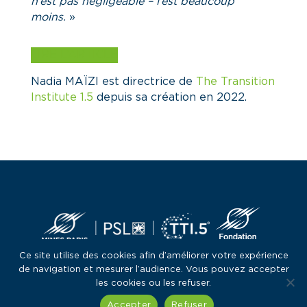
n’est pas négligeable – l’est beaucoup
moins.
»
LIRE L’ARTICLE
Nadia MAÏZI est directrice de
The Transition
Institute 1.5
depuis sa création en 2022.
Ce site utilise des cookies afin d’améliorer votre expérience
de navigation et mesurer l’audience. Vous pouvez accepter
les cookies ou les refuser.
Accepter
Refuser