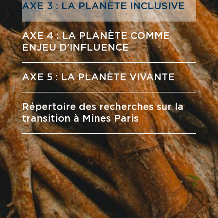
AXE 3 : LA PLANÈTE INCLUSIVE
AXE 4 : LA PLANÈTE COMME
ENJEU D’INFLUENCE
AXE 5 : LA PLANÈTE VIVANTE
Répertoire des recherches sur la
transition à Mines Paris