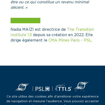
être ou ce qui constitue un revenu minimal
décent
. »
LIRE L’ARTICLE
Nadia MAÏZI est directrice de
The Transition
Institute 1.5
depuis sa création en 2022. Elle
dirige également le
CMA Mines Paris – PSL
.
Ce site utilise des cookies afin d’améliorer votre expérience
de navigation et mesurer l’audience. Vous pouvez accepter