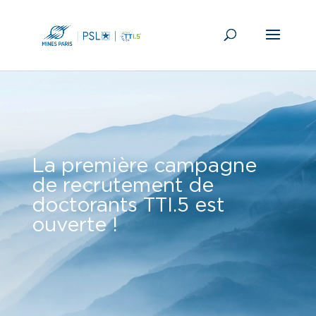
La première campagne
de recrutement de
doctorants TTI.5 est
ouverte !